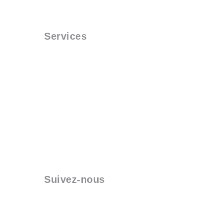
Politique de confidentialité
Services
Kowork On Demand
Kowork 360
Bureaux équipés
Espaces de coworking
Salles de réunion
Bureaux virtuels
Bureaux de secours
Domiciliation
Suivez-nous