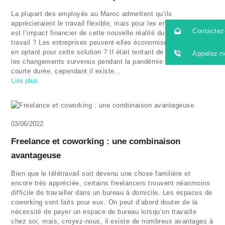
La plupart des employés au Maroc admettent qu’ils
apprécieraient le travail flexible, mais pour les entreprises, quel
Contactez
est l’impact financier de cette nouvelle réalité du monde du
travail ? Les entreprises peuvent-elles économiser de l’argent
en optant pour cette solution ? Il était tentant de considérer que
Appelez-n
les changements survenus pendant la pandémie seraient de
courte durée, cependant il existe…
Lire plus
03/06/2022
Freelance et coworking : une combinaison
avantageuse
Bien que le télétravail soit devenu une chose familière et
encore très appréciée, certains freelancers trouvent néanmoins
difficile de travailler dans un bureau à domicile. Les espaces de
coworking sont faits pour eux. On peut d’abord douter de la
nécessité de payer un espace de bureau lorsqu’on travaille
chez soi, mais, croyez-nous, il existe de nombreux avantages à