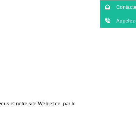
Contact
Appelez
ous et notre site Web et ce, par le