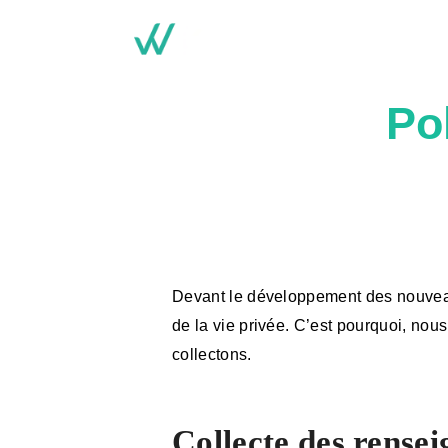
Emplaceme
nts
Pol
Services
Réservation
s
Contact
Devant le développement des nouveaux 
Actualités
de la vie privée. C’est pourquoi, no
collectons.
Blog
Membres
Collecte des rense